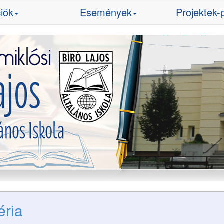
iók
Események
Projektek-
éria