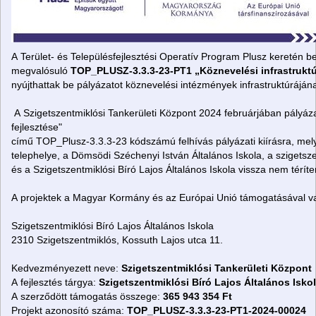
A Terület- és Településfejlesztési Operatív Program Plusz keretén
be
megvalósuló
TOP_PLUSZ-3.3.3-23-PT1 „Köznevelési infrastrukt
nyújthattak be pályázatot köznevelési intézmények
infrastruktúráján
A Szigetszentmiklósi Tankerületi Központ 2024 februárjában pályázat
fejlesztése"
című TOP_Plusz-3.3.3-23 kódszámú felhívás
pályázati kiírásra, me
telephelye, a Dömsödi Széchenyi István
Általános Iskola, a szigets
és a Szigetszentmiklósi Bíró Lajos Általános
Iskola vissza nem térí
A projektek a Magyar Kormány és az Európai Unió támogatásával
v
Szigetszentmiklósi Bíró Lajos Általános Iskola
2310 Szigetszentmiklós, Kossuth Lajos utca 11.
Kedvezményezett neve:
Szigetszentmiklósi
Tankerületi Központ
A fejlesztés tárgya:
Szigetszentmiklósi Bíró Lajos Általános Iskol
A szerződött támogatás összege:
365 943 354 Ft
Projekt azonosító száma:
TOP_PLUSZ-3.3.3-23-PT1-2024-00024