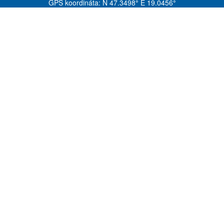
GPS koordináta: N 47.3498
°
E 19.0456
°