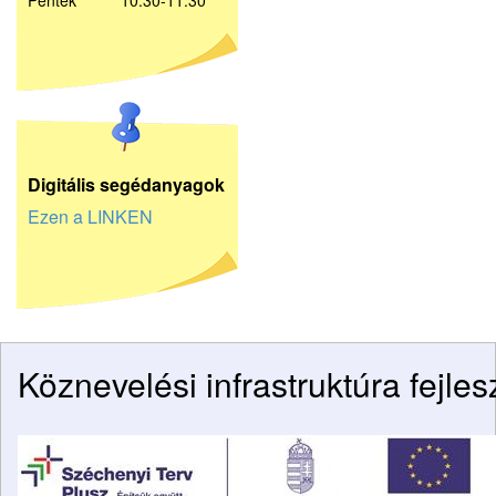
Péntek 10:30-11:30
D
igitális segédanyagok
Ezen a LINKEN
Köznevelési infrastruktúra
fejles