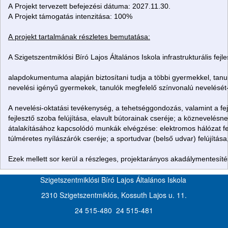
A Projekt tervezett befejezési dátuma: 2027.11.30.
A Projekt támogatás intenzitása: 100%
A projekt tartalmának részletes bemutatása:
A Szigetszentmiklósi Bíró Lajos Általános Iskola
infrastrukturális fe
alapdokumentuma alapján biztosítani tudja a többi gyermekkel,
tanu
nevelési igényű
gyermekek, tanulók megfelelő színvonalú nevelését-
A nevelési-oktatási tevékenység, a tehetséggondozás, valamint a
fe
fejlesztő szoba felújítása, elavult bútorainak cseréje; a
köznevelésnek
átalakításához kapcsolódó munkák
elvégzése: elektromos hálózat fe
túlméretes nyílászárók
cseréje; a sportudvar (belső udvar) felújítás
Ezek mellett sor kerül a részleges, projektarányos
akadálymentesíté
Szigetszentmiklósi Bíró Lajos Általános Iskola
2310 Szigetszentmiklós, Kossuth Lajos u. 11.
24 515-480 24 515-481