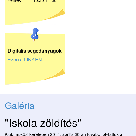
Péntek 10:30-11:30
D
igitális segédanyagok
Ezen a LINKEN
Galéria
"Iskola zöldítés"
Klubnapközi keretében 2014. április 30-án tovább folytattuk a