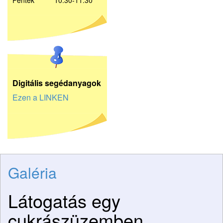
Péntek 10:30-11:30
D
igitális segédanyagok
Ezen a LINKEN
Galéria
Látogatás egy
cukrászüzemben