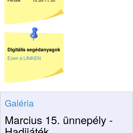
Péntek 10:30-11:30
D
igitális segédanyagok
Ezen a LINKEN
Galéria
Marcius 15. ünnepély -
Hadijáték