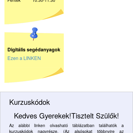
Péntek 10:30-11:30
D
igitális segédanyagok
Ezen a LINKEN
Kurzuskódok
Kedves Gyerekek!Tisztelt Szülők!
Az alábbi linken olvasható táblázatban találhatók a
kurzuskódok nagyrésze. (Az alsósokat többnyire az