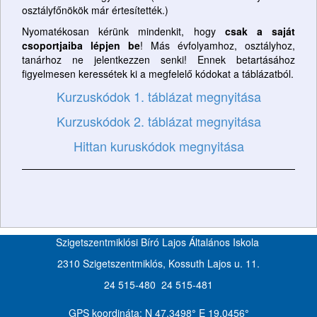
osztályfőnökök már értesítették.)
Nyomatékosan kérünk mindenkit, hogy
csak a saját
csoportjaiba lépjen be
! Más évfolyamhoz, osztályhoz,
tanárhoz ne jelentkezzen senki! Ennek betartásához
figyelmesen keressétek ki a megfelelő kódokat a táblázatból.
Kurzuskódok 1. táblázat megnyitása
Kurzuskódok 2. táblázat megnyitása
Hittan kuruskódok megnyitása
Szigetszentmiklósi Bíró Lajos Általános Iskola
2310 Szigetszentmiklós, Kossuth Lajos u. 11.
24 515-480 24 515-481
GPS koordináta: N 47.3498
°
E 19.0456
°