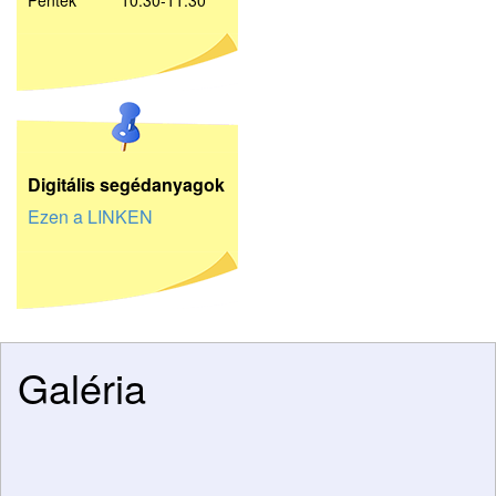
Péntek 10:30-11:30
D
igitális segédanyagok
Ezen a LINKEN
Galéria