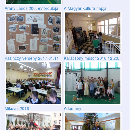
Arany János 200. évfordulója
A Magyar kúltúra napja
Kazinczy-verseny 2017.01.11
Karácsony műsor 2016.12.20.
Mikulás 2016
Adomány