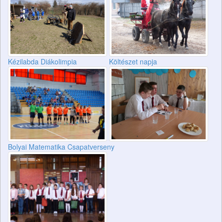
Kézilabda Diákolimpia
Költészet napja
Bolyai Matematika Csapatverseny