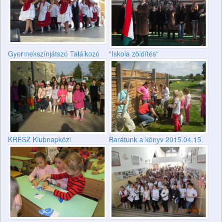
Gyermekszínjátszó Találkozó
"Iskola zöldítés"
KRESZ Klubnapközi
Barátunk a könyv 2015.04.15.