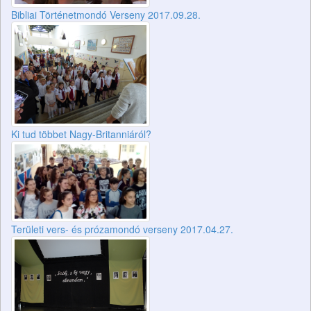
Bibliai Történetmondó Verseny 2017.09.28.
Ki tud többet Nagy-Britanniáról?
Területi vers- és prózamondó verseny 2017.04.27.