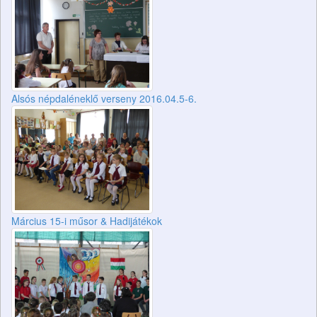
Alsós népdaléneklő verseny 2016.04.5-6.
Március 15-i műsor & Hadijátékok