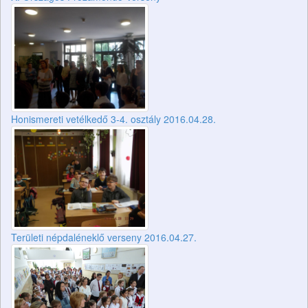
Honismereti vetélkedő 3-4. osztály 2016.04.28.
Területi népdaléneklő verseny 2016.04.27.