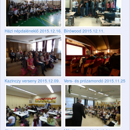
Házi népdaléneklő 2015.12.16.
Bírówood 2015.12.11.
Kazinczy verseny 2015.12.09.
Vers- és prózamondó 2015.11.25