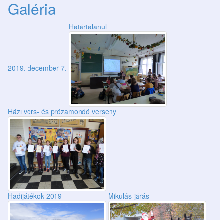
Galéria
Határtalanul
2019. december 7.
Házi vers- és prózamondó verseny
Hadijátékok 2019
Mikulás-járás