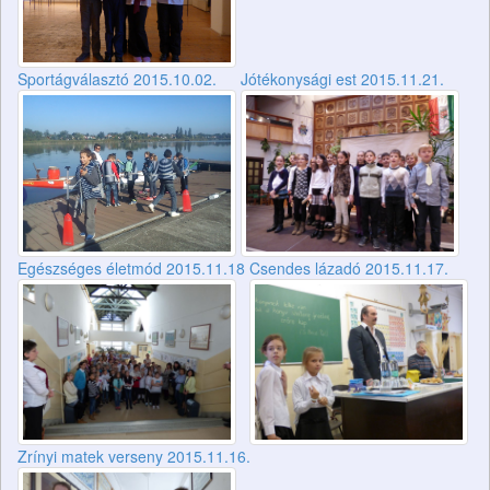
Jótékonysági est 2015.11.21.
Sportágválasztó 2015.10.02.
Egészséges életmód 2015.11.18
Csendes lázadó 2015.11.17.
Zrínyi matek verseny 2015.11.16.