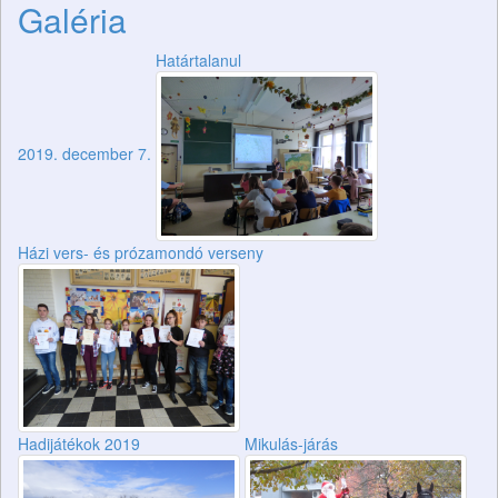
Galéria
Határtalanul
2019. december 7.
Házi vers- és prózamondó verseny
Hadijátékok 2019
Mikulás-járás