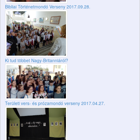
Bibliai Történetmondó Verseny 2017.09.28.
Ki tud többet Nagy-Britanniáról?
Területi vers- és prózamondó verseny 2017.04.27.