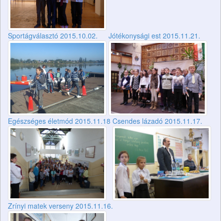
Jótékonysági est 2015.11.21.
Sportágválasztó 2015.10.02.
Egészséges életmód 2015.11.18
Csendes lázadó 2015.11.17.
Zrínyi matek verseny 2015.11.16.