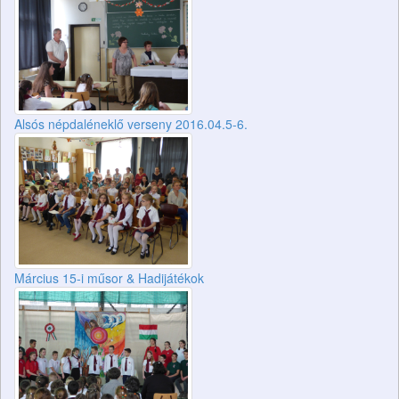
Alsós népdaléneklő verseny 2016.04.5-6.
Március 15-i műsor & Hadijátékok