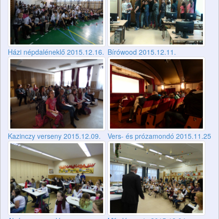
Házi népdaléneklő 2015.12.16.
Bírówood 2015.12.11.
Kazinczy verseny 2015.12.09.
Vers- és prózamondó 2015.11.25