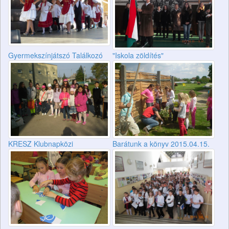
Gyermekszínjátszó Találkozó
"Iskola zöldítés"
KRESZ Klubnapközi
Barátunk a könyv 2015.04.15.