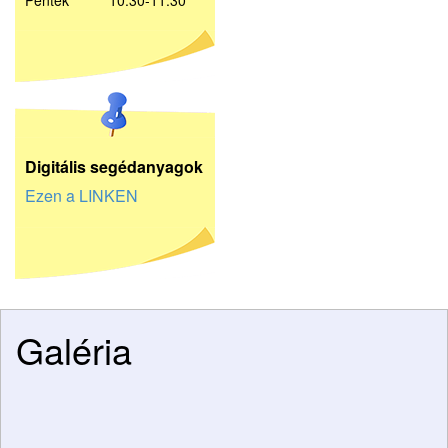
Péntek 10:30-11:30
D
igitális segédanyagok
Ezen a LINKEN
Galéria