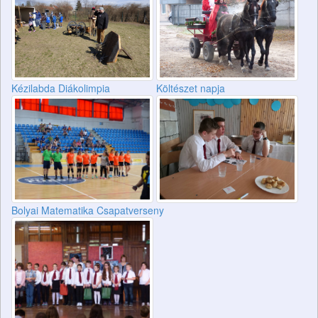
Kézilabda Diákolimpia
Költészet napja
Bolyai Matematika Csapatverseny