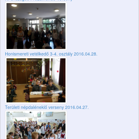
Honismereti vetélkedő 3-4. osztály 2016.04.28.
Területi népdaléneklő verseny 2016.04.27.